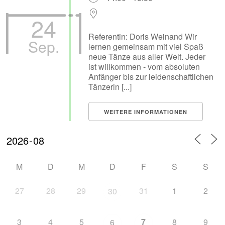
24
Referentin: Doris Weinand Wir
Sep.
lernen gemeinsam mit viel Spaß
neue Tänze aus aller Welt. Jeder
ist willkommen - vom absoluten
Anfänger bis zur leidenschaftlichen
Tänzerin [...]
WEITERE INFORMATIONEN
M
D
M
D
F
S
S
27
28
29
31
1
2
30
3
4
5
7
8
9
6