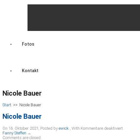
Mitgliedschaft
Fotos
Kontakt
Nicole Bauer
Start
>>
Nicole Bauer
Nicole Bauer
für
On 16. Oktober 2021
,
Posted by
ewick
,
With
Kommentare deaktiviert
Nicole
Fanny Steffen
→
Bauer
Comments are closed.