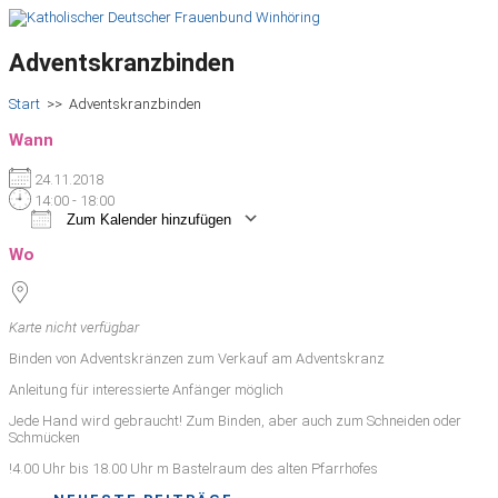
Adventskranzbinden
Start
>>
Adventskranzbinden
Wann
24.11.2018
14:00 - 18:00
Zum Kalender hinzufügen
ICS herunterladen
Google Kalender
iCalendar
Office 365
Outlook Live
Wo
Karte nicht verfügbar
Binden von Adventskränzen zum Verkauf am Adventskranz
Anleitung für interessierte Anfänger möglich
Jede Hand wird gebraucht! Zum Binden, aber auch zum Schneiden oder
Schmücken
!4.00 Uhr bis 18.00 Uhr m Bastelraum des alten Pfarrhofes