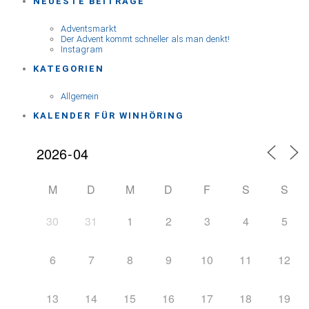
NEUESTE BEITRÄGE
Adventsmarkt
Der Advent kommt schneller als man denkt!
Instagram
KATEGORIEN
Allgemein
KALENDER FÜR WINHÖRING
M
D
M
D
F
S
S
30
31
1
2
3
4
5
6
7
8
9
10
11
12
13
14
15
16
17
18
19