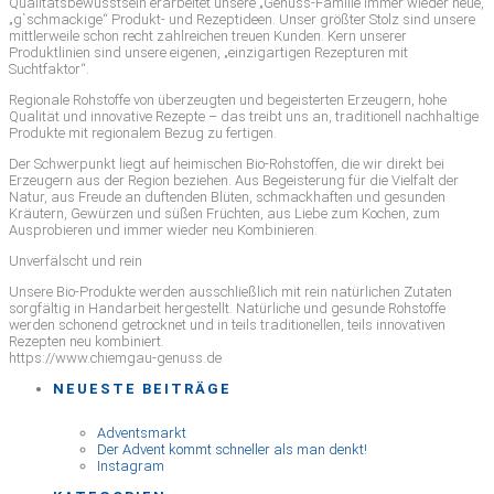
Qualitätsbewusstsein erarbeitet unsere „Genuss-Familie immer wieder neue,
„g`schmackige“ Produkt- und Rezeptideen. Unser größter Stolz sind unsere
mittlerweile schon recht zahlreichen treuen Kunden. Kern unserer
Produktlinien sind unsere eigenen, „einzigartigen Rezepturen mit
Suchtfaktor“.
Regionale Rohstoffe von überzeugten und begeisterten Erzeugern, hohe
Qualität und innovative Rezepte – das treibt uns an, traditionell nachhaltige
Produkte mit regionalem Bezug zu fertigen.
Der Schwerpunkt liegt auf heimischen Bio-Rohstoffen, die wir direkt bei
Erzeugern aus der Region beziehen. Aus Begeisterung für die Vielfalt der
Natur, aus Freude an duftenden Blüten, schmackhaften und gesunden
Kräutern, Gewürzen und süßen Früchten, aus Liebe zum Kochen, zum
Ausprobieren und immer wieder neu Kombinieren.
Unverfälscht und rein
Unsere Bio-Produkte werden ausschließlich mit rein natürlichen Zutaten
sorgfältig in Handarbeit hergestellt. Natürliche und gesunde Rohstoffe
werden schonend getrocknet und in teils traditionellen, teils innovativen
Rezepten neu kombiniert.
https://www.chiemgau-genuss.de
NEUESTE BEITRÄGE
Adventsmarkt
Der Advent kommt schneller als man denkt!
Instagram