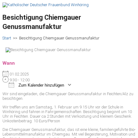
Besichtigung Chiemgauer
Genussmanufaktur
Start
>>
Besichtigung Chiemgauer Genussmanufaktur
Wann
01.02.2025
9:30 - 12:00
Zum Kalender hinzufügen
ICS herunterladen
Google Kalender
iCalendar
Office 365
Outlook Live
Wir sind eingeladen, die Chiemgauer Genussmanufaktur in Feichten/Alz zu
besichtigen.
Wir treffen uns am Samstag, 1. Februar um 9.15 Uhr vor der Schule in
Winhöring und fahren in Fahrgemeinschaften. Besichtigung beginnt um 10
Uhr in Feichten. Dauer ca 2 Stunden mit Verkostung und kleinem Geschenk.
Unkostenbeitrag: 10 Euro/Person
Die Chiemgauer Genussmanufaktur, das ist eine kleine, familiengeführte Bio-
Lebensmittelmanufaktur im Chiemgau. Mit viel Begeisterung, Motivation und