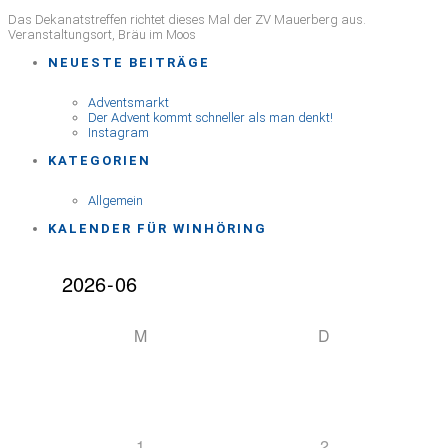
ICS herunterladen
Google Kalender
iCalendar
Office 365
Outlook Live
Das Dekanatstreffen richtet dieses Mal der ZV Mauerberg aus.
Veranstaltungsort, Bräu im Moos
NEUESTE BEITRÄGE
Adventsmarkt
Der Advent kommt schneller als man denkt!
Instagram
KATEGORIEN
Allgemein
KALENDER FÜR WINHÖRING
M
D
1
2