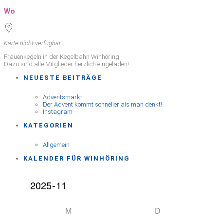
ICS herunterladen
Google Kalender
iCalendar
Office 365
Outlook Live
Wo
Karte nicht verfügbar
Frauenkegeln in der Kegelbahn Winhöring
Dazu sind alle Mitglieder herzlich eingeladen!
NEUESTE BEITRÄGE
Adventsmarkt
Der Advent kommt schneller als man denkt!
Instagram
KATEGORIEN
Allgemein
KALENDER FÜR WINHÖRING
M
D