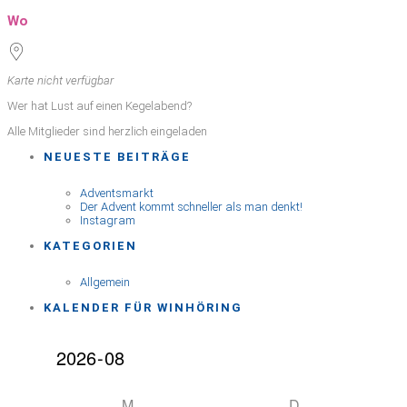
ICS herunterladen
Google Kalender
iCalendar
Office 365
Outlook Live
Wo
Karte nicht verfügbar
Wer hat Lust auf einen Kegelabend?
Alle Mitglieder sind herzlich eingeladen
NEUESTE BEITRÄGE
Adventsmarkt
Der Advent kommt schneller als man denkt!
Instagram
KATEGORIEN
Allgemein
KALENDER FÜR WINHÖRING
M
D