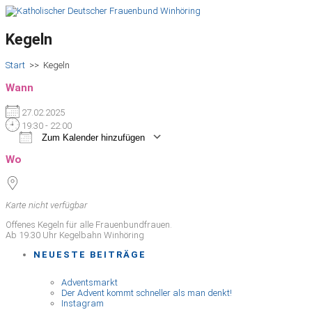
Kegeln
Start
>>
Kegeln
Wann
27.02.2025
19:30 - 22:00
Zum Kalender hinzufügen
ICS herunterladen
Google Kalender
iCalendar
Office 365
Outlook Live
Wo
Karte nicht verfügbar
Offenes Kegeln für alle Frauenbundfrauen.
Ab 19.30 Uhr Kegelbahn Winhöring
NEUESTE BEITRÄGE
Adventsmarkt
Der Advent kommt schneller als man denkt!
Instagram