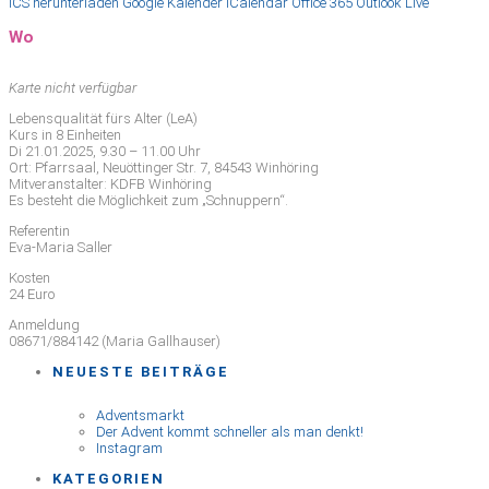
ICS herunterladen
Google Kalender
iCalendar
Office 365
Outlook Live
Wo
Karte nicht verfügbar
Lebensqualität fürs Alter (LeA)
Kurs in 8 Einheiten
Di 21.01.2025, 9.30 – 11.00 Uhr
Ort: Pfarrsaal, Neuöttinger Str. 7, 84543 Winhöring
Mitveranstalter: KDFB Winhöring
Es besteht die Möglichkeit zum „Schnuppern“.
Referentin
Eva-Maria Saller
Kosten
24 Euro
Anmeldung
08671/884142 (Maria Gallhauser)
NEUESTE BEITRÄGE
Adventsmarkt
Der Advent kommt schneller als man denkt!
Instagram
KATEGORIEN