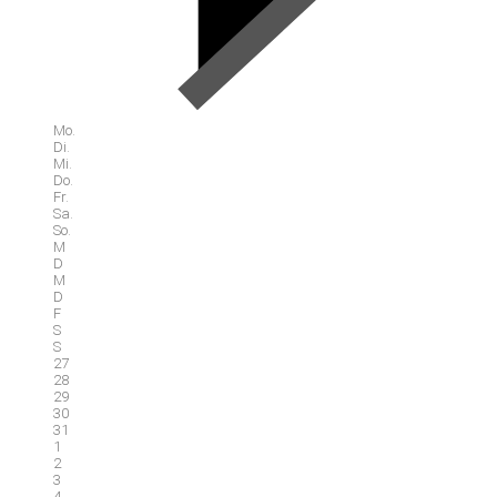
Mo.
Di.
Mi.
Do.
Fr.
Sa.
So.
M
D
M
D
F
S
S
27
28
29
30
31
1
2
3
4