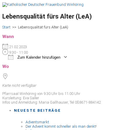
Lebensqualität fürs Alter (LeA)
Start
>>
Lebensqualität fürs Alter (LeA)
Wann
21.02.2023
9:30 - 11:00
Zum Kalender hinzufügen
ICS herunterladen
Google Kalender
iCalendar
Office 365
Outlook Live
Wo
Karte nicht verfügbar
Pfarrsaal Winhöring von 9.30 Uhr bis 11.00 Uhr
Kursleitung: Eva Saller
Infos und Anmeldung: Maria Gallhauser, Tel 0ß8671-884142
NEUESTE BEITRÄGE
Adventsmarkt
Der Advent kommt schneller als man denkt!