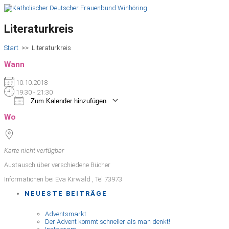
Literaturkreis
Start
>>
Literaturkreis
Wann
10.10.2018
19:30 - 21:30
Zum Kalender hinzufügen
ICS herunterladen
Google Kalender
iCalendar
Office 365
Outlook Live
Wo
Karte nicht verfügbar
Austausch über verschiedene Bücher
Informationen bei Eva Kirwald , Tel 73973
NEUESTE BEITRÄGE
Adventsmarkt
Der Advent kommt schneller als man denkt!