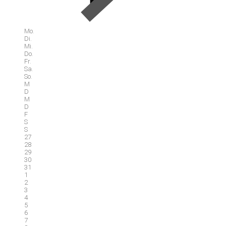
Mo.
Di.
Mi.
Do.
Fr.
Sa.
So.
M
D
M
D
F
S
S
27
28
29
30
31
1
2
3
4
5
6
7