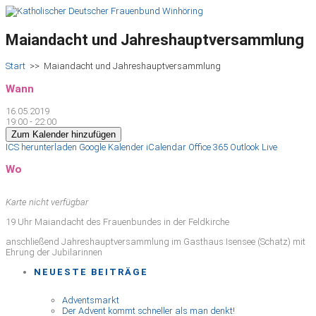
Maiandacht und Jahreshauptversammlung
Start
>>
Maiandacht und Jahreshauptversammlung
Wann
16.05.2019
19:00 - 22:00
Zum Kalender hinzufügen
ICS herunterladen
Google Kalender
iCalendar
Office 365
Outlook Live
Wo
Karte nicht verfügbar
19 Uhr Maiandacht des Frauenbundes in der Feldkirche
anschließend Jahreshauptversammlung im Gasthaus Isensee (Schatz) mit
Ehrung der Jubilarinnen
NEUESTE BEITRÄGE
Adventsmarkt
Der Advent kommt schneller als man denkt!