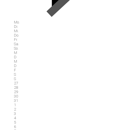
Mo.
Di.
Mi.
Do.
Fr.
Sa.
So.
M
D
M
D
F
S
S
27
28
29
30
31
1
2
3
4
5
6