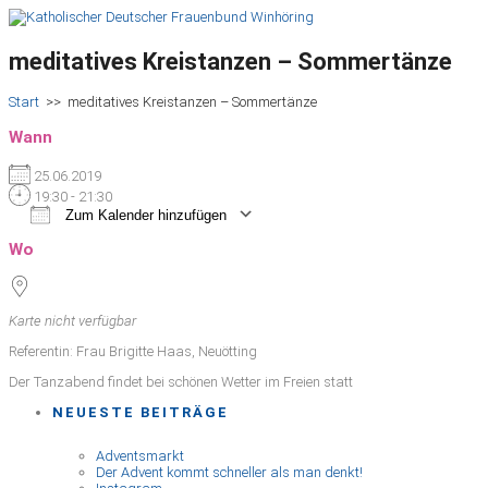
meditatives Kreistanzen – Sommertänze
Start
>>
meditatives Kreistanzen – Sommertänze
Wann
25.06.2019
19:30 - 21:30
Zum Kalender hinzufügen
ICS herunterladen
Google Kalender
iCalendar
Office 365
Outlook Live
Wo
Karte nicht verfügbar
Referentin: Frau Brigitte Haas, Neuötting
Der Tanzabend findet bei schönen Wetter im Freien statt
NEUESTE BEITRÄGE
Adventsmarkt
Der Advent kommt schneller als man denkt!