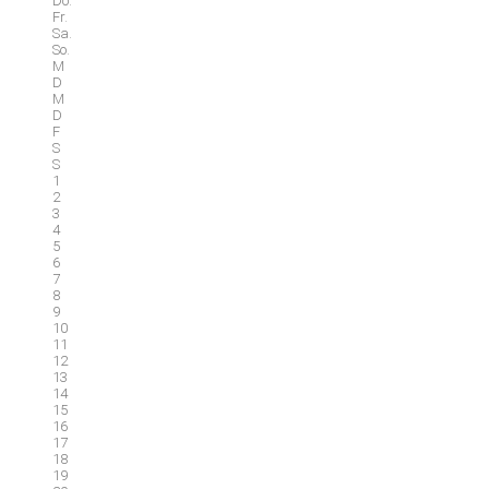
Do.
Fr.
Sa.
So.
M
D
M
D
F
S
S
1
2
3
4
5
6
7
8
9
10
11
12
13
14
15
16
17
18
19