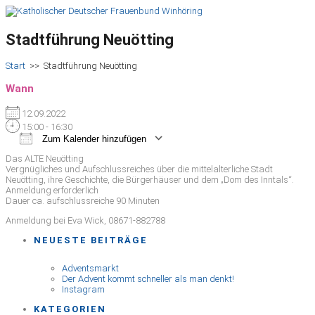
Stadtführung Neuötting
Start
>>
Stadtführung Neuötting
Wann
12.09.2022
15:00 - 16:30
Zum Kalender hinzufügen
ICS herunterladen
Google Kalender
iCalendar
Office 365
Outlook Live
Das ALTE Neuötting
Vergnügliches und Aufschlussreiches über die mittelalterliche Stadt
Neuötting, ihre Geschichte, die Bürgerhäuser und dem „Dom des Inntals“.
Anmeldung erforderlich
Dauer ca. aufschlussreiche 90 Minuten
Anmeldung bei Eva Wick, 08671-882788
NEUESTE BEITRÄGE
Adventsmarkt
Der Advent kommt schneller als man denkt!
Instagram
KATEGORIEN