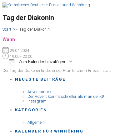
Tag der Diakonin
Start
>>
Tag der Diakonin
Wann
29.04.2024
19:00 - 20:00
Zum Kalender hinzufügen
ICS herunterladen
Google Kalender
iCalendar
Office 365
Outlook Live
Der Tag der Diakonin findet in der Pfarrkirche in Erlbach statt
NEUESTE BEITRÄGE
Adventsmarkt
Der Advent kommt schneller als man denkt!
Instagram
KATEGORIEN
Allgemein
KALENDER FÜR WINHÖRING