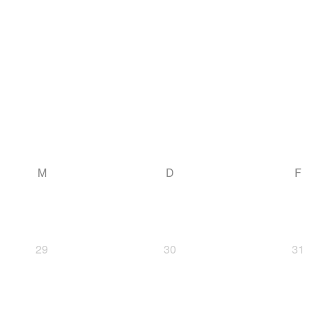
M
D
F
29
30
31