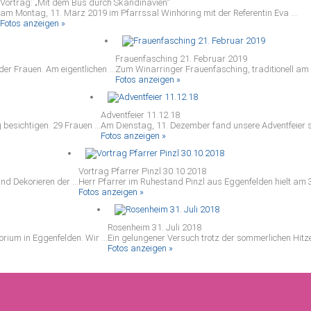
Vortrag: „Mit dem Bus durch Skandinavien“
am Montag, 11. März 2019 im Pfarrssal Winhöring mit der Referentin Eva ...
Fotos anzeigen »
Frauenfasching 21. Februar 2019
r Frauen. Am eigentlichen ...
Zum Winarringer Frauenfasching, traditionell am
Fotos anzeigen »
Adventfeier 11.12.18
besichtigen. 29 Frauen ...
Am Dienstag, 11. Dezember fand unsere Adventfeier sta
Fotos anzeigen »
Vortrag Pfarrer Pinzl 30.10.2018
nd Dekorieren der ...
Herr Pfarrer im Ruhestand Pinzl aus Eggenfelden hielt am 3
Fotos anzeigen »
Rosenheim 31. Juli 2018
ium in Eggenfelden. Wir ...
Ein gelungener Versuch trotz der sommerlichen Hitze
Fotos anzeigen »