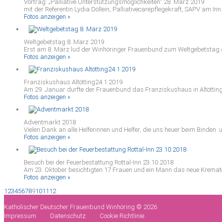
Vortrag: „Palliative Unterstützungsmöglichkeiten“ 28. März 2019
mit der Referentin Lydia Döllein, Palliativecarepflegekraft, SAPV am Inn
Fotos anzeigen »
Weltgebetstag 8. März 2019
Erst am 8. März lud der Winhöringer Frauenbund zum Weltgebetstag de
Fotos anzeigen »
Franziskushaus Altötting24.1.2019
Am 29. Januar durfte der Frauenbund das Franziskushaus in Altötting 
Fotos anzeigen »
Adventmarkt 2018
Vielen Dank an alle Helferinnen und Helfer, die uns heuer beim Binden u
Fotos anzeigen »
Besuch bei der Feuerbestattung Rottal-Inn 23.10.2018
Am 23. Oktober besichtigten 17 Frauen und ein Mann das neue Kremator
Fotos anzeigen »
1
2
3
4
5
6
7
8
9
10
11
12
Katholischer Deutscher Frauenbund Winhöring © 2026
Impressum
Datenschutz
Cookie Richtlinie