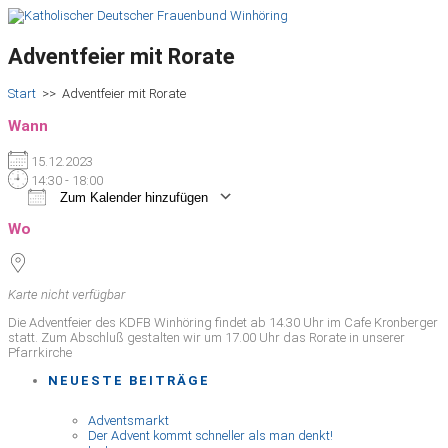
Adventfeier mit Rorate
Start
>>
Adventfeier mit Rorate
Wann
15.12.2023
14:30 - 18:00
Zum Kalender hinzufügen
ICS herunterladen
Google Kalender
iCalendar
Office 365
Outlook Live
Wo
Karte nicht verfügbar
Die Adventfeier des KDFB Winhöring findet ab 14.30 Uhr im Cafe Kronberger
statt. Zum Abschluß gestalten wir um 17.00 Uhr das Rorate in unserer
Pfarrkirche
NEUESTE BEITRÄGE
Adventsmarkt
Der Advent kommt schneller als man denkt!