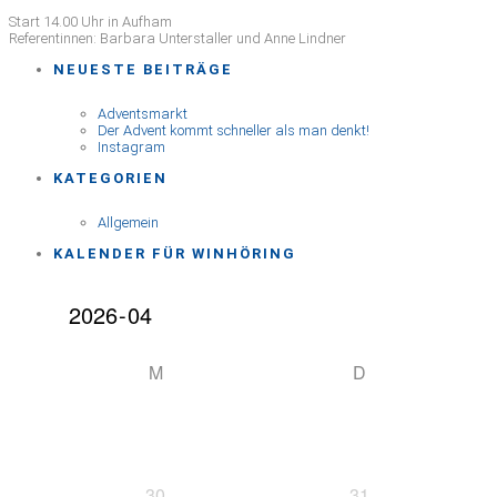
ICS herunterladen
Google Kalender
iCalendar
Office 365
Outlook Live
Start 14.00 Uhr in Aufham
Referentinnen: Barbara Unterstaller und Anne Lindner
NEUESTE BEITRÄGE
Adventsmarkt
Der Advent kommt schneller als man denkt!
Instagram
KATEGORIEN
Allgemein
KALENDER FÜR WINHÖRING
M
D
30
31